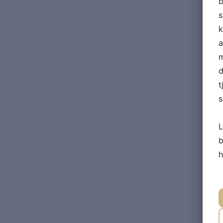
b
s
k
a
m
d
t
s
L
b
h