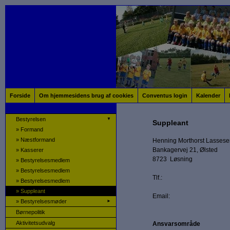
Forside
Om hjemmesidens brug af cookies
Conventus login
Kalender
Bestyrelsen
▼
Suppleant
»
Formand
»
Næstformand
Henning Morthorst Lassese
Bankagervej 21, Ølsted
»
Kasserer
8723 Løsning
»
Bestyrelsesmedlem
»
Bestyrelsesmedlem
Tlf.:
»
Bestyrelsesmedlem
»
Suppleant
Email:
»
Bestyrelsesmøder
►
Børnepolitik
Aktivitetsudvalg
Ansvarsområde