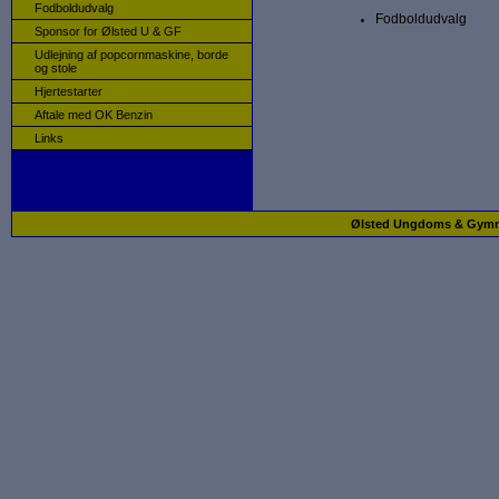
Fodboldudvalg
​Fodboldudvalg
Sponsor for Ølsted U & GF
Udlejning af popcornmaskine, borde
og stole
Hjertestarter
Aftale med OK Benzin
Links
Ølsted Ungdoms & Gymnast