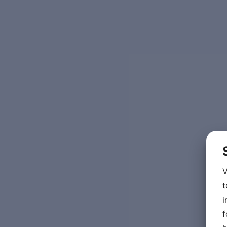
V
t
i
f