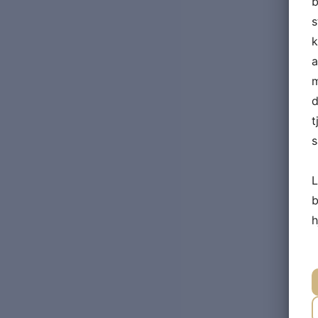
b
s
k
a
m
d
t
s
L
b
h