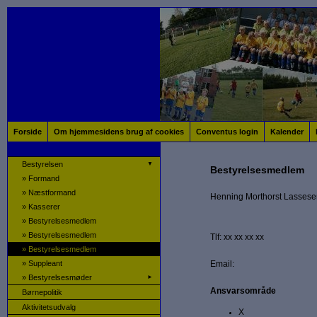
Forside
Om hjemmesidens brug af cookies
Conventus login
Kalender
Bestyrelsen
▼
Bestyrelsesmedlem
»
Formand
»
Næstformand
Henning Morthorst Lassese
»
Kasserer
»
Bestyrelsesmedlem
»
Bestyrelsesmedlem
Tlf: xx xx xx xx
»
Bestyrelsesmedlem
»
Suppleant
Email:
»
Bestyrelsesmøder
►
Ansvarsområde
Børnepolitik
Aktivitetsudvalg
X