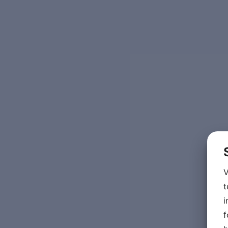
V
t
i
f