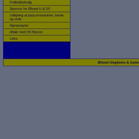
Fodboldudvalg
Sponsor for Ølsted U & GF
Udlejning af popcornmaskine, borde
og stole
Hjertestarter
Aftale med OK Benzin
Links
Ølsted Ungdoms & Gymnast