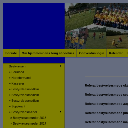
Forside
Om hjemmesidens brug af cookies
Conventus login
Kalender
Bestyrelsen
▼
»
Formand
»
Næstformand
»
Kasserer
Referat bestyrelsesmøde ok
»
Bestyrelsesmedlem
Referat bestyrelsesmøde se
»
Bestyrelsesmedlem
»
Bestyrelsesmedlem
Referat bestyrelsesmøde au
»
Suppleant
»
Bestyrelsesmøder
▼
Referat bestyrelsesmøde jun
»
Bestyrelsesmøder 2018
Referat bestyrelsesmøde ma
»
Bestyrelsesmøder 2017