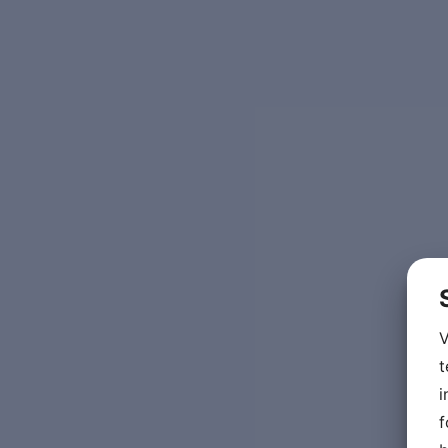
V
t
i
f