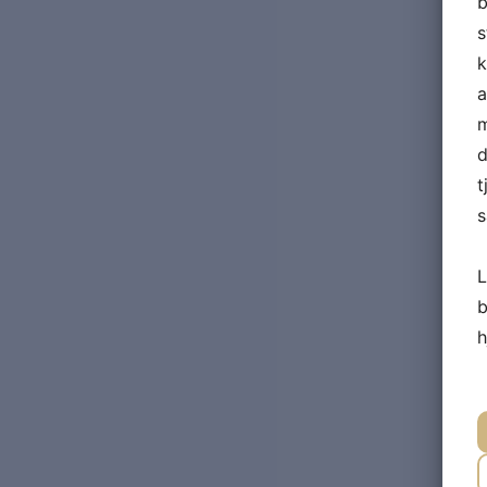
b
s
k
a
m
d
t
s
L
b
h