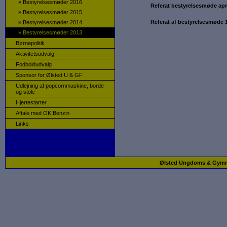
»
Bestyrelsesmøder 2016
Referat bestyrelsesmøde apr
»
Bestyrelsesmøder 2015
Referat af bestyrelsesmøde 
»
Bestyrelsesmøder 2014
»
Bestyrelsesmøder 2013
Børnepolitik
Aktivitetsudvalg
Fodboldudvalg
Sponsor for Ølsted U & GF
Udlejning af popcornmaskine, borde
og stole
Hjertestarter
Aftale med OK Benzin
Links
Ølsted Ungdoms & Gymnast