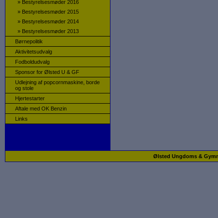
»
Bestyrelsesmøder 2016
»
Bestyrelsesmøder 2015
»
Bestyrelsesmøder 2014
»
Bestyrelsesmøder 2013
Børnepolitik
Aktivitetsudvalg
Fodboldudvalg
Sponsor for Ølsted U & GF
Udlejning af popcornmaskine, borde
og stole
Hjertestarter
Aftale med OK Benzin
Links
Ølsted Ungdoms & Gymnast