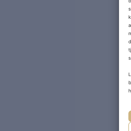
b
s
k
a
m
d
t
s
L
b
h