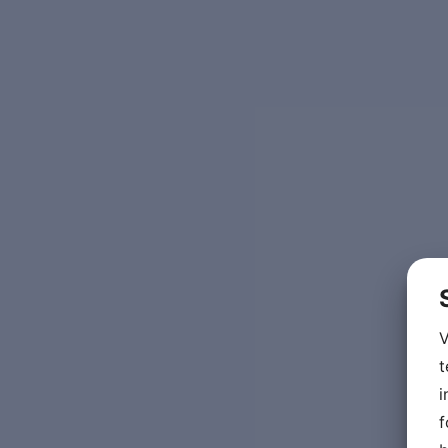
V
t
i
f