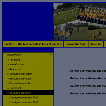
Forside
Om hjemmesidens brug af cookies
Conventus login
Kalender
Bestyrelsen
▼
»
Formand
»
Næstformand
»
Kasserer
Referat bestyrelsesmøde au
»
Bestyrelsesmedlem
Referat bestyrelsesmøde ma
»
Bestyrelsesmedlem
»
Bestyrelsesmedlem
Referat bestyrelsesmøde ma
»
Suppleant
»
Bestyrelsesmøder
▼
Referat bestyrelsesmøde feb
»
Bestyrelsesmøder 2018
»
Bestyrelsesmøder 2017