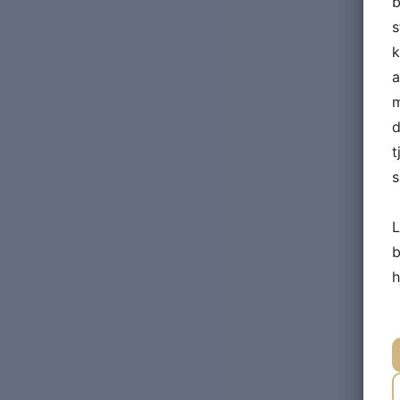
b
s
k
a
m
d
t
s
L
b
h