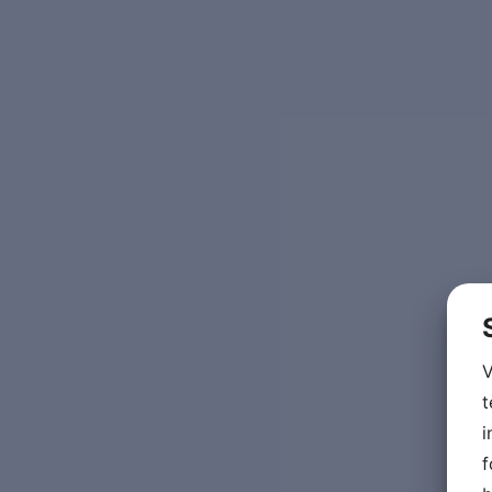
V
t
i
f