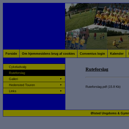
Forside
Om hjemmesidens brug af cookies
Conventus login
Kalender
Cykeludvalg
Ruteforslag
Ruteforslag
Galleri
►
Hedensted Touren
►
Ruteforslag.pdf
(
15.8 Kb
)
Links
►
Ølsted Ungdoms & Gymnast